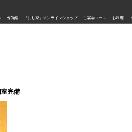
s
出前館
『にし家』オンラインショップ
ご宴会コース
お料理
りメニュー(11月より価格変更しております。下記は変更前の価格です。）
個室完備